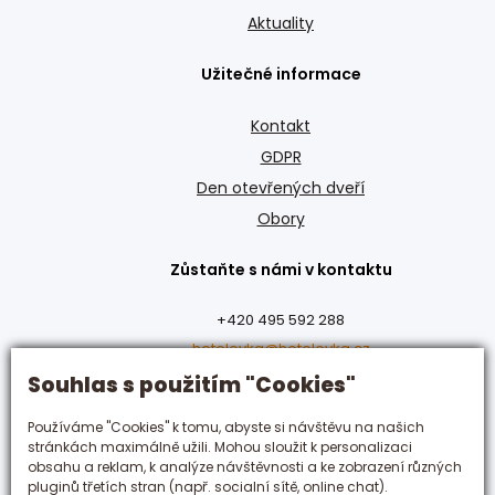
Aktuality
Užitečné informace
Kontakt
GDPR
Den otevřených dveří
Obory
Zůstaňte s námi v kontaktu
+420 495 592 288
hotelovka@hotelovka.cz
Souhlas s použitím "Cookies"
Československé armády 274/55,
Používáme "Cookies" k tomu, abyste si návštěvu na našich
500 03 Hradec Králové
stránkách maximálně užili. Mohou sloužit k personalizaci
obsahu a reklam, k analýze návštěvnosti a ke zobrazení různých
pluginů třetích stran (např. socialní sítě, online chat).