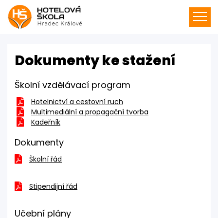
Dokumenty ke stažení
Školní vzdělávací program
Hotelnictví a cestovní ruch
Multimediální a propagační tvorba
Kadeřník
Dokumenty
Školní řád
Stipendijní řád
Učební plány