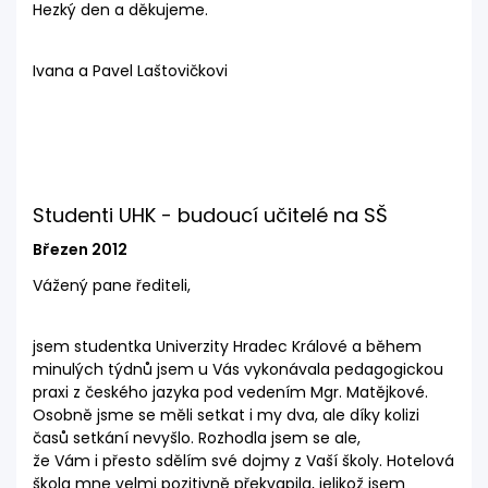
Hezký den a děkujeme.
Ivana a Pavel Laštovičkovi
Studenti UHK - budoucí učitelé na SŠ
Březen 2012
Vážený pane řediteli,
jsem studentka Univerzity Hradec Králové a během
minulých týdnů jsem u Vás vykonávala pedagogickou
praxi z českého jazyka pod vedením Mgr. Matějkové.
Osobně jsme se měli setkat i my dva, ale díky kolizi
časů setkání nevyšlo. Rozhodla jsem se ale,
že Vám i přesto sdělím své dojmy z Vaší školy. Hotelová
škola mne velmi pozitivně překvapila, jelikož jsem