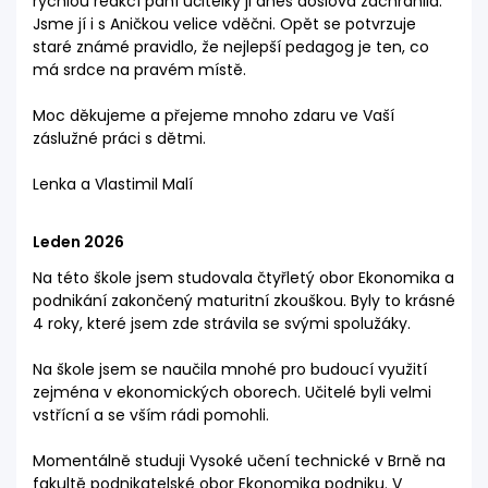
rychlou reakcí paní učitelky ji dnes doslova zachránila.
Jsme jí i s Aničkou velice vděčni. Opět se potvrzuje
staré známé pravidlo, že nejlepší pedagog je ten, co
má srdce na pravém místě.
Moc děkujeme a přejeme mnoho zdaru ve Vaší
záslužné práci s dětmi.
Lenka a Vlastimil Malí
Leden 2026
Na této škole jsem studovala čtyřletý obor Ekonomika a
podnikání zakončený maturitní zkouškou. Byly to krásné
4 roky, které jsem zde strávila se svými spolužáky.
Na škole jsem se naučila mnohé pro budoucí využití
zejména v ekonomických oborech. Učitelé byli velmi
vstřícní a se vším rádi pomohli.
Momentálně studuji Vysoké učení technické v Brně na
fakultě podnikatelské obor Ekonomika podniku. V