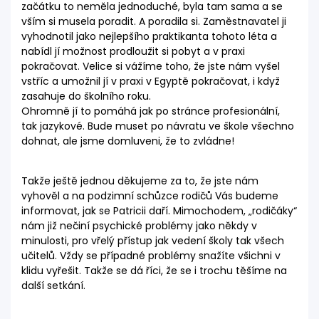
začátku to neměla jednoduché, byla tam sama a se
vším si musela poradit. A poradila si. Zaměstnavatel ji
vyhodnotil jako nejlepšího praktikanta tohoto léta a
nabídl jí možnost prodloužit si pobyt a v praxi
pokračovat. Velice si vážíme toho, že jste nám vyšel
vstříc a umožnil jí v praxi v Egyptě pokračovat, i když
zasahuje do školního roku.
Ohromně jí to pomáhá jak po stránce profesionální,
tak jazykové. Bude muset po návratu ve škole všechno
dohnat, ale jsme domluveni, že to zvládne!
Takže ještě jednou děkujeme za to, že jste nám
vyhověl a na podzimní schůzce rodičů Vás budeme
informovat, jak se Patricii daří. Mimochodem, „rodičáky“
nám již nečiní psychické problémy jako někdy v
minulosti, pro vřelý přístup jak vedení školy tak všech
učitelů. Vždy se případné problémy snažíte všichni v
klidu vyřešit. Takže se dá říci, že se i trochu těšíme na
další setkání.