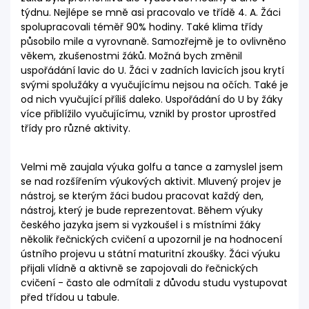
týdnu. Nejlépe se mně asi pracovalo ve třídě 4. A. Žáci
spolupracovali téměř 90% hodiny. Také klima třídy
působilo mile a vyrovnaně. Samozřejmě je to ovlivněno
věkem, zkušenostmi žáků. Možná bych změnil
uspořádání lavic do U. Žáci v zadních lavicích jsou krytí
svými spolužáky a vyučujícímu nejsou na očích. Také je
od nich vyučující příliš daleko. Uspořádání do U by žáky
více přiblížilo vyučujícímu, vznikl by prostor uprostřed
třídy pro různé aktivity.
Velmi mě zaujala výuka golfu a tance a zamyslel jsem
se nad rozšířením výukových aktivit. Mluvený projev je
nástroj, se kterým žáci budou pracovat každý den,
nástroj, který je bude reprezentovat. Během výuky
českého jazyka jsem si vyzkoušel i s místními žáky
několik řečnických cvičení a upozornil je na hodnocení
ústního projevu u státní maturitní zkoušky. Žáci výuku
přijali vlídně a aktivně se zapojovali do řečnických
cvičení - často ale odmítali z důvodu studu vystupovat
před třídou u tabule.