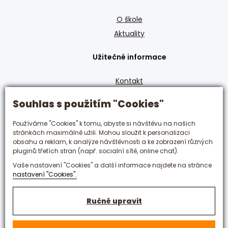
O škole
Aktuality
Užitečné informace
Kontakt
GDPR
Souhlas s použitím "Cookies"
Den otevřených dveří
Obory
Používáme "Cookies" k tomu, abyste si návštěvu na našich
stránkách maximálně užili. Mohou sloužit k personalizaci
obsahu a reklam, k analýze návštěvnosti a ke zobrazení různých
Zůstaňte s námi v kontaktu
pluginů třetích stran (např. socialní sítě, online chat).
Vaše nastavení "Cookies" a další informace najdete na stránce
+420 495 592 288
nastavení "Cookies".
hotelovka@hotelovka.cz
Ručně upravit
Československé armády 274/55,
500 03 Hradec Králové