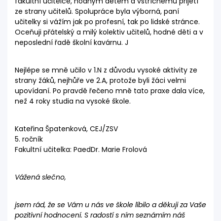
fakultní učitelce, hodným dětem a vstřícnému přijetí
ze strany učitelů. Spolupráce byla výborná, paní
učitelky si vážím jak po profesní, tak po lidské stránce.
Oceňuji přátelský a milý kolektiv učitelů, hodné děti a v
neposlední řadě školní kavárnu. J
Nejlépe se mně učilo v 1.N z důvodu vysoké aktivity ze
strany žáků, nejhůře ve 2.A, protože byli žáci velmi
upovídaní. Po pravdě řečeno mně tato praxe dala více,
než 4 roky studia na vysoké škole.
Kateřina Špatenková, CEJ/ZSV
5. ročník
Fakultní učitelka: PaedDr. Marie Frolová
Vážená slečno,
jsem rád, že se Vám u nás ve škole líbilo a děkuji za Vaše
pozitivní hodnocení. S radostí s ním seznámím náš