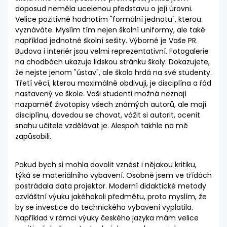
doposud neměla ucelenou představu o její úrovni.
Velice pozitivně hodnotím "formální jednotu", kterou
vyznáváte. Myslím tím nejen školní uniformy, ale také
například jednotné školní sešity. Výborné je Vaše PR.
Budova i interiér jsou velmi reprezentativní. Fotogalerie
na chodbách ukazuje lidskou stránku školy. Dokazujete,
že nejste jenom "ústav", ale škola hrdá na své studenty.
Třetí věcí, kterou maximálně obdivuji, je disciplína a řád
nastavený ve škole. Vaši studenti možná neznají
nazpaměť životopisy všech známých autorů, ale mají
disciplínu, dovedou se chovat, vážit si autorit, ocenit
snahu učitele vzdělávat je. Alespoň takhle na mě
zapůsobili.
Pokud bych si mohla dovolit vznést i nějakou kritiku,
týká se materiálního vybavení. Osobně jsem ve třídách
postrádala data projektor. Moderní didaktické metody
ozvláštní výuku jakéhokoli předmětu, proto myslím, že
by se investice do technického vybavení vyplatila.
Například v rámci výuky českého jazyka mám velice