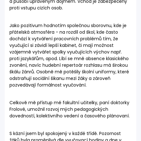
a působí upraveným dojmem. Vchod je zabezpečený
proti vstupu cizích osob.
Jako pozitivum hodnotím společnou sborovnu, kde je
přátelská atmosféra - na rozdíl od škol, kde často
dochází k vytváření pracovních problémů tím, že
vyučující si závidí lepší kabinet, či mají možnost
vzájemně vytvářet spolky vyučujících výchov např.
proti jazykářům, apod. Líbí se mně absence klasického
zvonění, navíc hudební repertoár rozhlasu má širokou
škálu žánrů. Osobně mě potěšily školní uniformy, které
odstraňují sociální šikanu mezi žáky a zároveň
pozvedávají formálnost vyučování.
Celkově mě přístup mé fakultní učitelky, paní doktorky
Frolové, umožnil rozvoj mých pedagogických
dovedností, kolektivního vedení a časového plánovaní.
S kázní jsem byl spokojený v každé třídě. Pozornost
žáků byla proměnlivá dle vyučovací hodiny a dne v