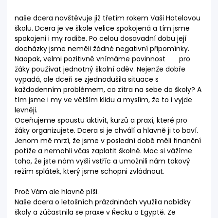
naše dcera navštěvuje již třetím rokem Vaši Hotelovou
školu. Dcera je ve škole velice spokojená a tím jsme
spokojeni i my rodiče. Po celou dosavadní dobu její
docházky jsme neměli žádné negativní připomínky.
Naopak, velmi pozitivně vnímáme povinnost pro
žáky používat jednotný školní oděv. Nejenže dobře
vypadá, ale dceři se zjednodušila situace s
každodenním problémem, co zítra na sebe do školy? A
tím jsme i my ve větším klidu a myslím, že to i vyjde
levněji.
Oceňujeme spoustu aktivit, kurzů a praxí, které pro
žáky organizujete. Dcera si je chválí a hlavně ji to baví.
Jenom mě mrzí, že jsme v poslední době měli finanční
potíže a nemohli včas zaplatit školné. Moc si vážíme
toho, že jste nám vyšli vstříc a umožnili nám takový
režim splátek, který jsme schopni zvládnout.
Proč Vám ale hlavně píši.
Naše dcera o letošních prázdninách využila nabídky
školy a zúčastnila se praxe v Řecku a Egyptě. Ze