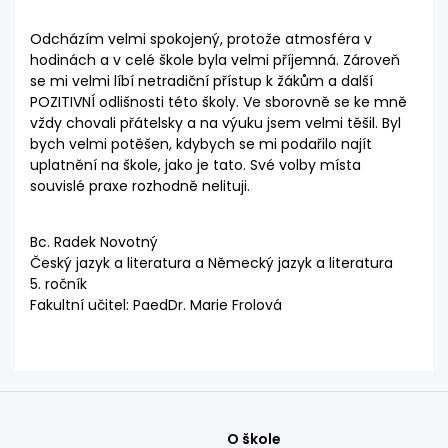
Odcházím velmi spokojený, protože atmosféra v
hodinách a v celé škole byla velmi příjemná. Zároveň
se mi velmi líbí netradiční přístup k žákům a další
POZITIVNÍ odlišnosti této školy. Ve sborovně se ke mně
vždy chovali přátelsky a na výuku jsem velmi těšil. Byl
bych velmi potěšen, kdybych se mi podařilo najít
uplatnění na škole, jako je tato. Své volby místa
souvislé praxe rozhodně nelituji.
Bc. Radek Novotný
Český jazyk a literatura a Německý jazyk a literatura
5. ročník
Fakultní učitel: PaedDr. Marie Frolová
O škole