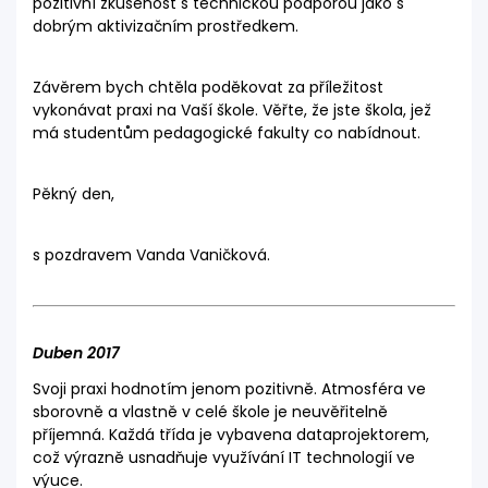
pozitivní zkušenost s technickou podporou jako s
dobrým aktivizačním prostředkem.
Závěrem bych chtěla poděkovat za příležitost
vykonávat praxi na Vaší škole. Věřte, že jste škola, jež
má studentům pedagogické fakulty co nabídnout.
Pěkný den,
s pozdravem Vanda Vaničková.
Duben 2017
Svoji praxi hodnotím jenom pozitivně. Atmosféra ve
sborovně a vlastně v celé škole je neuvěřitelně
příjemná. Každá třída je vybavena dataprojektorem,
což výrazně usnadňuje využívání IT technologií ve
výuce.