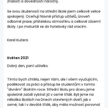
znalostí a dovedností náročný.
Se svou zkušeností na střední škole jsem celkově velice
spokojený. Oceňuji hlavně přístup učitelů, úroveň
odborné praxe, přátelskou atmosféru a celkové zázemí
školy. I po maturitě se do hotelovky rád vracím.
Karel Kučera
Květen 2021
Dobrý den, paní učitelko.
Tímto bych chtěla, nejen Vám, ale i všem vyučujícím,
poděkovat za práci a přístup ke studentům v tomto
"divném" školním roce. Střední školu pro dceru jsme
společně začali vybírat již v osmé třídě. Byli jsme na
několika školách na Dnech otevřených dveří, jak v
osmé, tak i v deváté třídě, aby měla možnost porovnat