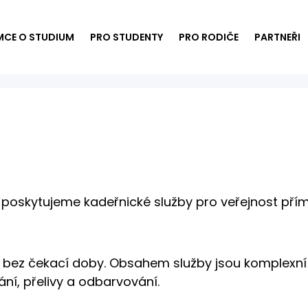
MCE O STUDIUM
PRO STUDENTY
PRO RODIČE
PARTNEŘI
 poskytujeme kadeřnické služby pro veřejnost pří
 bez čekací doby. Obsahem služby jsou komplexní 
ání, přelivy a odbarvování.