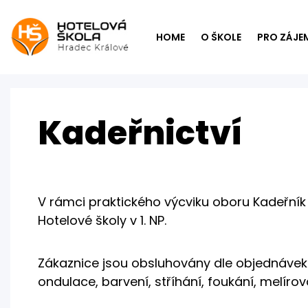
HOME
O ŠKOLE
PRO ZÁJE
Kadeřnictví
V rámci praktického výcviku oboru Kadeřník
Hotelové školy v 1. NP.
Zákaznice jsou obsluhovány dle objednávek
ondulace, barvení, stříhání, foukání, melírov