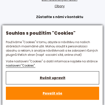
Obory
Zůstaňte s námi v kontaktu
+420 495 592 288
Souhlas s použitím "Cookies"
hotelovka@hotelovka.cz
Používáme "Cookies" k tomu, abyste si návštěvu na našich
Československé armády 274/55,
stránkách maximálně užili. Mohou sloužit k personalizaci
obsahu a reklam, k analýze návštěvnosti a ke zobrazení různých
500 03 Hradec Králové
pluginů třetích stran (např. socialní sítě, online chat).
Vaše nastavení "Cookies" a další informace najdete na stránce
nastavení "Cookies".
Ručně upravit
Povolit vše