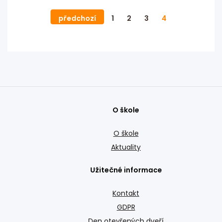
předchozí
1
2
3
4
O škole
O škole
Aktuality
Užitečné informace
Kontakt
GDPR
Den otevřených dveří