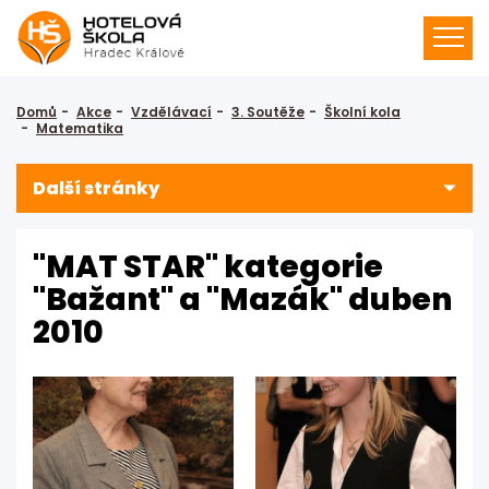
Domů
Akce
Vzdělávací
3. Soutěže
Školní kola
Matematika
Další stránky
"MAT STAR" kategorie
"Bažant" a "Mazák" duben
2010