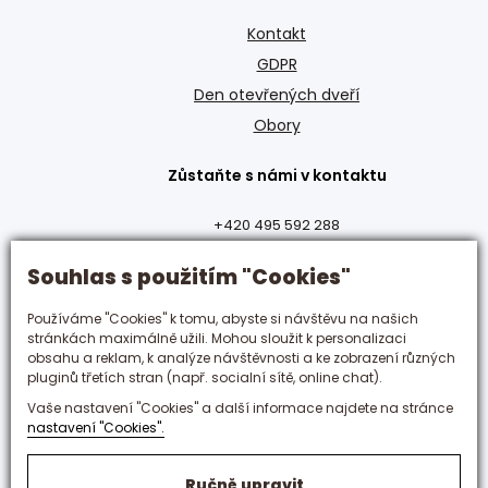
Kontakt
GDPR
Den otevřených dveří
Obory
Zůstaňte s námi v kontaktu
+420 495 592 288
hotelovka@hotelovka.cz
Souhlas s použitím "Cookies"
Československé armády 274/55,
Používáme "Cookies" k tomu, abyste si návštěvu na našich
500 03 Hradec Králové
stránkách maximálně užili. Mohou sloužit k personalizaci
obsahu a reklam, k analýze návštěvnosti a ke zobrazení různých
pluginů třetích stran (např. socialní sítě, online chat).
Vaše nastavení "Cookies" a další informace najdete na stránce
nastavení "Cookies".
Ručně upravit