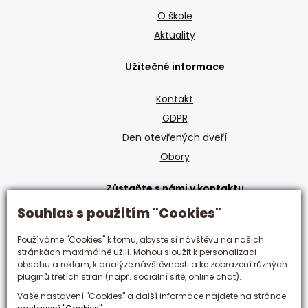
O škole
Aktuality
Užitečné informace
Kontakt
GDPR
Den otevřených dveří
Obory
Zůstaňte s námi v kontaktu
Souhlas s použitím "Cookies"
+420 495 592 288
hotelovka@hotelovka.cz
Používáme "Cookies" k tomu, abyste si návštěvu na našich
stránkách maximálně užili. Mohou sloužit k personalizaci
obsahu a reklam, k analýze návštěvnosti a ke zobrazení různých
Československé armády 274/55,
pluginů třetích stran (např. socialní sítě, online chat).
500 03 Hradec Králové
Vaše nastavení "Cookies" a další informace najdete na stránce