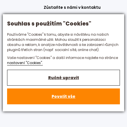
Zůstaňte s námi v kontaktu
+420 495 592 288
Souhlas s použitím "Cookies"
hotelovka@hotelovka.cz
Používáme "Cookies" k tomu, abyste si návštěvu na našich
stránkách maximálně užili. Mohou sloužit k personalizaci
Československé armády 274/55,
obsahu a reklam, k analýze návštěvnosti a ke zobrazení různých
500 03 Hradec Králové
pluginů třetích stran (např. socialní sítě, online chat).
Vaše nastavení "Cookies" a další informace najdete na stránce
nastavení "Cookies".
Ručně upravit
Povolit vše