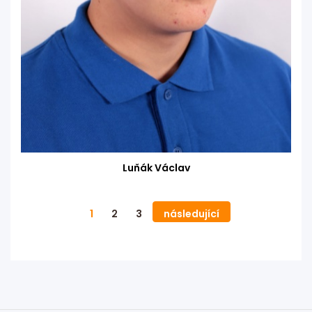
Luňák Václav
1
2
3
následující