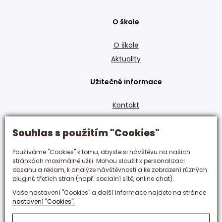
O škole
O škole
Aktuality
Užitečné informace
Kontakt
GDPR
Souhlas s použitím "Cookies"
Den otevřených dveří
Obory
Používáme "Cookies" k tomu, abyste si návštěvu na našich
stránkách maximálně užili. Mohou sloužit k personalizaci
Zůstaňte s námi v kontaktu
obsahu a reklam, k analýze návštěvnosti a ke zobrazení různých
pluginů třetích stran (např. socialní sítě, online chat).
+420 495 592 288
Vaše nastavení "Cookies" a další informace najdete na stránce
nastavení "Cookies".
hotelovka@hotelovka.cz