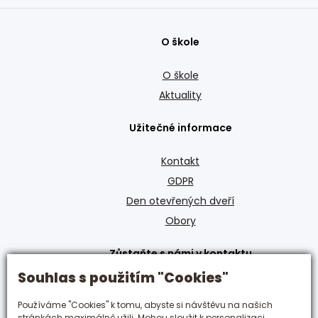
O škole
O škole
Aktuality
Užitečné informace
Kontakt
GDPR
Den otevřených dveří
Obory
Zůstaňte s námi v kontaktu
Souhlas s použitím "Cookies"
+420 495 592 288
hotelovka@hotelovka.cz
Používáme "Cookies" k tomu, abyste si návštěvu na našich
stránkách maximálně užili. Mohou sloužit k personalizaci