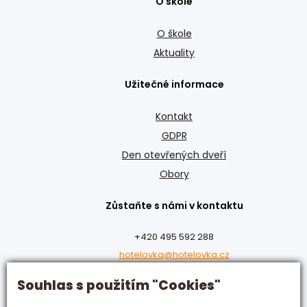
O škole
O škole
Aktuality
Užitečné informace
Kontakt
GDPR
Den otevřených dveří
Obory
Zůstaňte s námi v kontaktu
+420 495 592 288
hotelovka@hotelovka.cz
Souhlas s použitím "Cookies"
Československé armády 274/55,