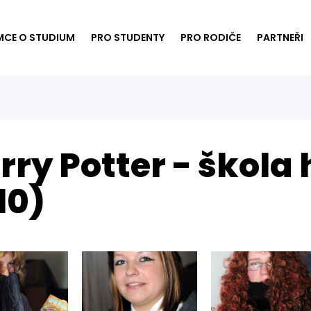
MCE O STUDIUM
PRO STUDENTY
PRO RODIČE
PARTNEŘI
rry Potter - škola
10)