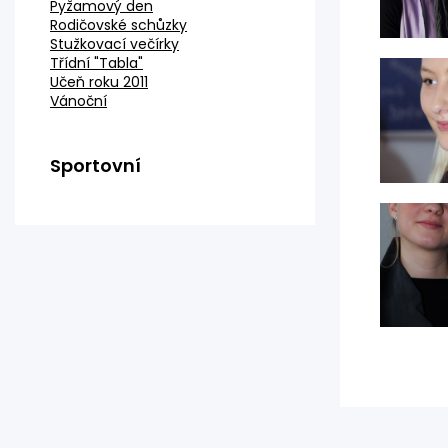
Pyžamový den
Rodičovské schůzky
Stužkovací večírky
Třídní "Tabla"
Učeň roku 2011
Vánoční
Sportovní