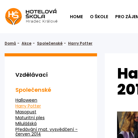
HOME
O ŠKOLE
PRO ZÁJE
Domů
Akce
Společenské
Harry Potter
Ha
Vzdělávací
20
Společenské
Halloween
Harry Potter
Masopust
Maturitní ples
Milulášská
Předávání mat. vysvědčení -
červen 2014