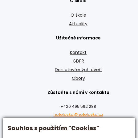
O škole
O škole
Aktuality
Užitečné informace
Kontakt
GDPR
Den otevřených dveří
Obory
Zůstaňte s námi v kontaktu
+420 495 592 288
hotelovka@hotelovka.cz
Souhlas s použitím "Cookies"
Československé armády 274/55,