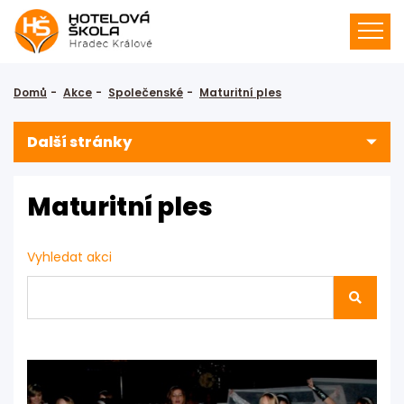
Domů
Akce
Společenské
Maturitní ples
Další stránky
Maturitní ples
Vyhledat akci