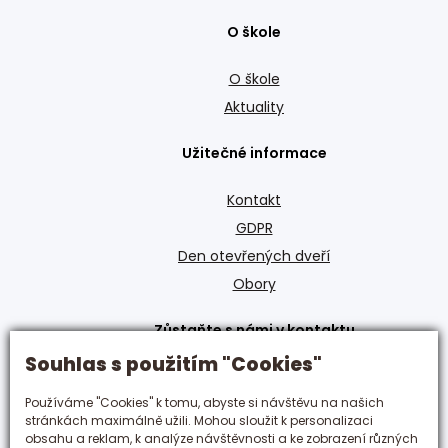
O škole
O škole
Aktuality
Užitečné informace
Kontakt
GDPR
Den otevřených dveří
Obory
Zůstaňte s námi v kontaktu
Souhlas s použitím "Cookies"
+420 495 592 288
hotelovka@hotelovka.cz
Používáme "Cookies" k tomu, abyste si návštěvu na našich
stránkách maximálně užili. Mohou sloužit k personalizaci
obsahu a reklam, k analýze návštěvnosti a ke zobrazení různých