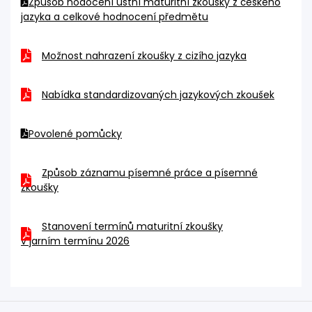
Způsob hodocení ústní maturitní zkoušky z českého
jazyka a celkové hodnocení předmětu
Možnost nahrazení zkoušky z cizího jazyka
Nabídka standardizovaných jazykových zkoušek
Povolené pomůcky
Způsob záznamu písemné práce a písemné
zkoušky
Stanovení termínů maturitní zkoušky
v jarním termínu 2026