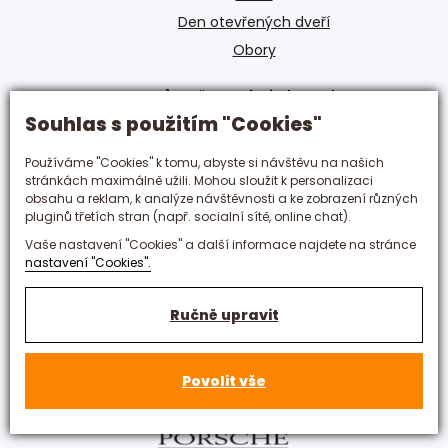
Den otevřených dveří
Obory
Zůstaňte s námi v kontaktu
Souhlas s použitím "Cookies"
+420 495 592 288
Používáme "Cookies" k tomu, abyste si návštěvu na našich
hotelovka@hotelovka.cz
stránkách maximálně užili. Mohou sloužit k personalizaci
obsahu a reklam, k analýze návštěvnosti a ke zobrazení různých
pluginů třetích stran (např. socialní sítě, online chat).
Československé armády 274/55,
Vaše nastavení "Cookies" a další informace najdete na stránce
500 03 Hradec Králové
nastavení "Cookies".
Ručně upravit
Povolit vše