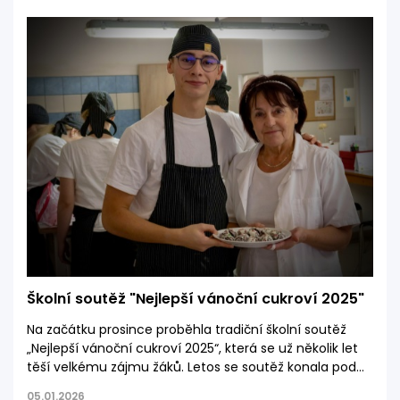
atmosférou. Celé akce se zúčastnilo 51 žáků z různých
ročníků a už cesta autobusem napověděla, že nepůjde
o obyčejný výlet – naši třeťáci se ujali role průvodců a
během jízdy nám poutavě představovali zajímavosti o
Vídni i jejích nejznámějších památkách.
Školní soutěž "Nejlepší vánoční cukroví 2025"
Na začátku prosince proběhla tradiční školní soutěž
„Nejlepší vánoční cukroví 2025“, která se už několik let
těší velkému zájmu žáků. Letos se soutěž konala pod
vedením Mgr. Ekrtové v hodinách TPP a byla rozdělena
05.01.2026