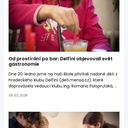
Od prostírání po bar: Delfíni objevovali svět
gastronomie
Dne 20. ledna jsme na naší škole přivítali nadané děti z
hradeckého klubu Delfíni (deti.mensa.cz), které
doprovázela vedoucí klubu Ing. Romana Poloprutská, a
připravili pro ně interaktivní setkání zaměřené na
05.02.2026
gastronomii a společenskou etiketu. Program vedl Ing.
Šťastný společně se studentkou 4. ročníku Věrou
Pechanovou.