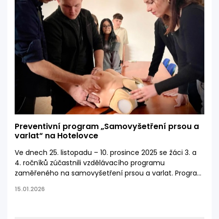
Preventivní program „Samovyšetření prsou a
varlat“ na Hotelovce
Ve dnech 25. listopadu – 10. prosince 2025 se žáci 3. a
4. ročníků zúčastnili vzdělávacího programu
zaměřeného na samovyšetření prsou a varlat. Program
vznikl ve spolupráci s odborníky na zdravotní prevenci a
15.01.2026
jeho cílem bylo zvýšit povědomí mladých lidí o
významu pravidelné kontroly vlastního zdraví a
včasného odhalení možných problémů.