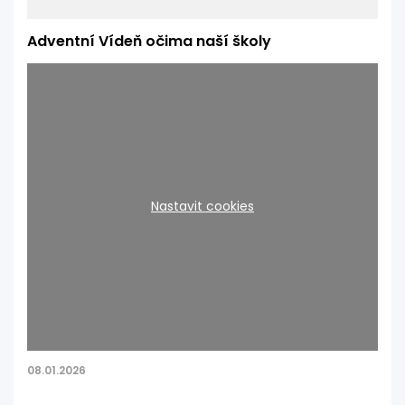
Adventní Vídeň očima naší školy
Nastavit cookies
V předvánočním čase jsme se 5. 12. s našimi žáky vydali
08.01.2026
na adventní exkurzi do Vídně, která nás přivítala
slavnostní výzdobou, vůní trhů i jedinečnou