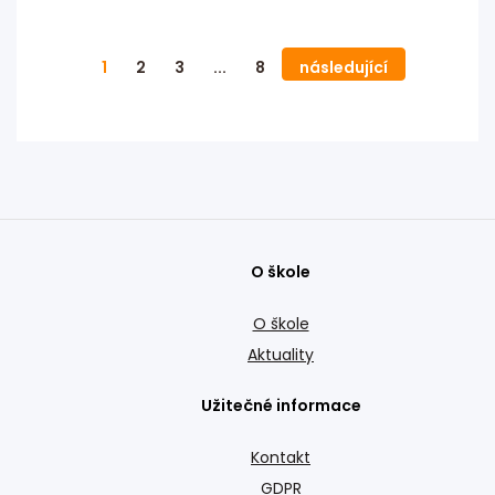
do dvou kol – 1. a 2. prosince a následně 8. a 9.
prosince. Díky tomuto uspořádání dostali příležitost
zapojit se opravdu všichni žáci prvních a druhých
1
2
3
...
8
následující
ročníků.
O škole
O škole
Aktuality
Užitečné informace
Kontakt
GDPR