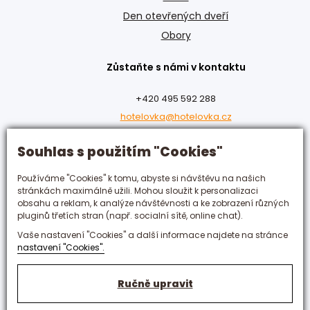
Den otevřených dveří
Obory
Zůstaňte s námi v kontaktu
+420 495 592 288
hotelovka@hotelovka.cz
Souhlas s použitím "Cookies"
Československé armády 274/55,
500 03 Hradec Králové
Používáme "Cookies" k tomu, abyste si návštěvu na našich
stránkách maximálně užili. Mohou sloužit k personalizaci
obsahu a reklam, k analýze návštěvnosti a ke zobrazení různých
pluginů třetích stran (např. socialní sítě, online chat).
Vaše nastavení "Cookies" a další informace najdete na stránce
nastavení "Cookies".
Ručně upravit