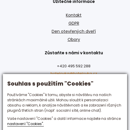
Užitečné informace
Kontakt
GDPR
Den otevřených dveří
Obory
Zůstaňte s námi v kontaktu
+420 495 592 288
hotelovka@hotelovka.cz
Souhlas s použitím "Cookies"
Československé armády 274/55,
Používáme "Cookies" k tomu, abyste si návštěvu na našich
500 03 Hradec Králové
stránkách maximálně užili. Mohou sloužit k personalizaci
obsahu a reklam, k analýze návštěvnosti a ke zobrazení různých
pluginů třetích stran (např. socialní sítě, online chat).
Vaše nastavení "Cookies" a další informace najdete na stránce
nastavení "Cookies".