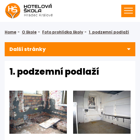
Home
O škole
Foto prohlídka školy
1. podzemní podlaží
Další stránky
1. podzemní podlaží