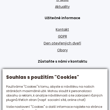
Aktuality
Užitečné informace
Kontakt
GDPR
Den otevřených dveří
Obory
Zůstaňte s námi v kontaktu
+420 495 592 288
Souhlas s použitím "Cookies"
hotelovka@hotelovka.cz
Používáme "Cookies" k tomu, abyste si návštěvu na našich
stránkách maximálně užili. Mohou sloužit k personalizaci
Československé armády 274/55,
obsahu a reklam, k analýze návštěvnosti a ke zobrazení různých
500 03 Hradec Králové
pluginů třetích stran (např. socialní sítě, online chat).
Vaše nastavení "Cookies" a další informace najdete na stránce