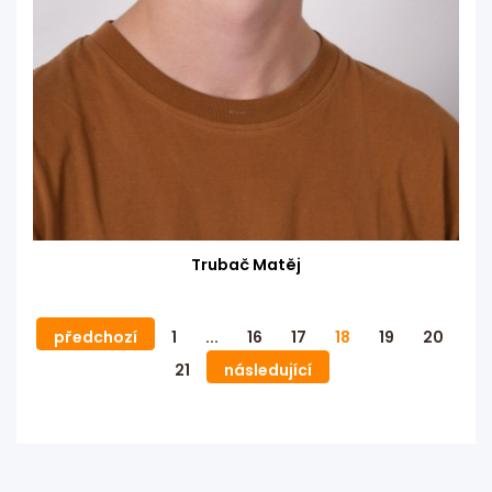
Trubač Matěj
předchozí
1
...
16
17
18
19
20
21
následující