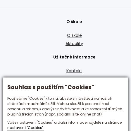
O škole
O škole
Aktuality
Užitečné informace
Kontakt
GDPR
Souhlas s použitím "Cookies"
Den otevřených dveří
Obory
Používáme "Cookies" k tomu, abyste si návštěvu na našich
stránkách maximálně užili. Mohou sloužit k personalizaci
Zůstaňte s námi v kontaktu
obsahu a reklam, k analýze návštěvnosti a ke zobrazení různých
pluginů třetích stran (např. socialní sítě, online chat).
+420 495 592 288
Vaše nastavení "Cookies" a další informace najdete na stránce
nastavení "Cookies".
hotelovka@hotelovka.cz