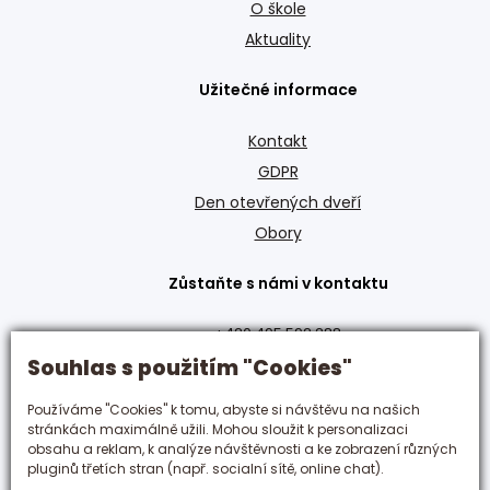
O škole
Aktuality
Užitečné informace
Kontakt
GDPR
Den otevřených dveří
Obory
Zůstaňte s námi v kontaktu
+420 495 592 288
hotelovka@hotelovka.cz
Souhlas s použitím "Cookies"
Používáme "Cookies" k tomu, abyste si návštěvu na našich
Československé armády 274/55,
stránkách maximálně užili. Mohou sloužit k personalizaci
500 03 Hradec Králové
obsahu a reklam, k analýze návštěvnosti a ke zobrazení různých
pluginů třetích stran (např. socialní sítě, online chat).