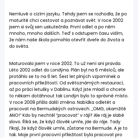
Nemluvě o cizím jazyku. Tehdy jsem se rozhodla, že po
maturitě chci cestovat a poznávat svět. V roce 2002
jsem si svůj sen uskutečnila. První odlet a po něm
mnoho, mnoho dalších. Teď s odstupem času vidím,
že nám naše škola pomohla otevřít dveře do života a
do světa.
Maturovala jsem v roce 2002. To už není ani pravda.
Léto 2002 odlet do Londýna. Plán byl na 6 měsíců, ale
protáhlo se to na 6 let. Šest let plných vzpomínek a
pracovních příležitostí. Od světoznámých restaurací,
až po práci letušky v Dablinu. Když jste mladí a chcete
to někam dotáhnout tak Londýn bylo to správné místo.
V roce 2008 přišla další změna. Nabídka odletět a
pracovat na Bermudských ostrovech. „OMG, okamžitě
ANO!“ Kdo by nechtěl “pracovat” v ráji? Ale ráj je slabé
slovo. Říká se, že když člověk umře, jde do ráje. Tady
říkají, že když člověk umře, zůstane na Bermude. A je to
tak. Moje první pracovní příležitost byla pracovat pro