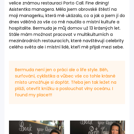
velice známou restauraci Porto Call. Fine dining!
Asistentka managera. Měla jsem obrovské štěstí na
moji managerku, která mě ukázala, co a jak a jsem jí do
dnes vděčná za vše co mě naučila o místní kultuře a
hospitalite. Bermuda je můj domov už 13 krásných let.
Stále mám možnost pracovat v multikulturních a
mezinárodních restauracích, které navštěvují celebrity
celého světa ale i místní lidé, kteří mě přijali mezi sebe.
Bermuda není jen o práci ale o life style. Běh,
surfování, cyklistika a vůbec vše co tohle krásné
místo umožňuje si dopřát. Třeba jen tak ležet na
pláži, otevřít knížku a poslouchat vlny oceánu. I
found my place!!!