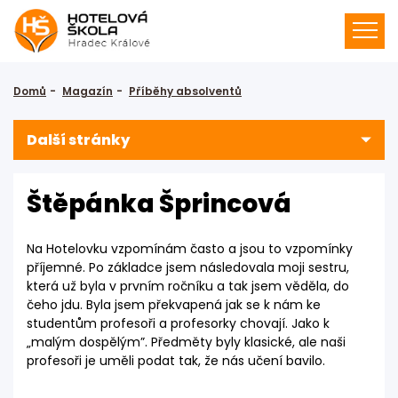
Domů
Magazín
Příběhy absolventů
Další stránky
Štěpánka Šprincová
Na Hotelovku vzpomínám často a jsou to vzpomínky
příjemné. Po základce jsem následovala moji sestru,
která už byla v prvním ročníku a tak jsem věděla, do
čeho jdu. Byla jsem překvapená jak se k nám ke
studentům profesoři a profesorky chovají. Jako k
„malým dospělým”. Předměty byly klasické, ale naši
profesoři je uměli podat tak, že nás učení bavilo.