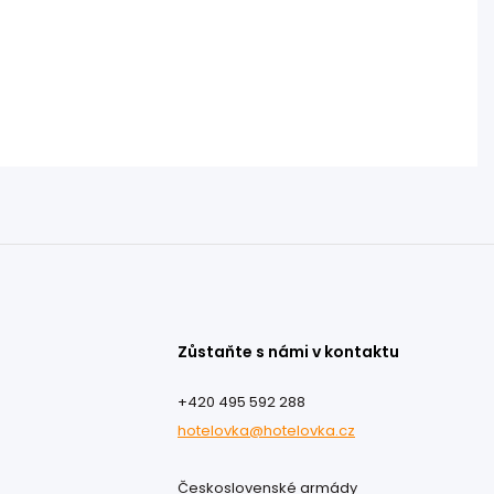
Zůstaňte s námi v kontaktu
+420 495 592 288
hotelovka@hotelovka.cz
Československé armády