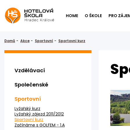
HOME
O ŠKOLE
PRO ZÁJE
Domů
Akce
Sportovní
Sportovní kurz
Sp
Vzdělávací
Společenské
Sportovní
Lyžařský kurz
Lyžařský zájezd 2011/2012
Sportovní kurz
Začínáme s GOLFEM - 1.A