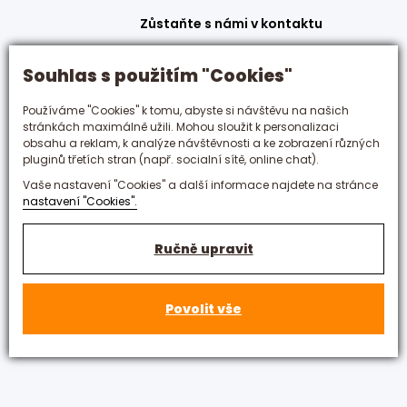
Zůstaňte s námi v kontaktu
+420 495 592 288
Souhlas s použitím "Cookies"
hotelovka@hotelovka.cz
Používáme "Cookies" k tomu, abyste si návštěvu na našich
stránkách maximálně užili. Mohou sloužit k personalizaci
Československé armády 274/55,
obsahu a reklam, k analýze návštěvnosti a ke zobrazení různých
500 03 Hradec Králové
pluginů třetích stran (např. socialní sítě, online chat).
Vaše nastavení "Cookies" a další informace najdete na stránce
nastavení "Cookies".
Ručně upravit
Povolit vše