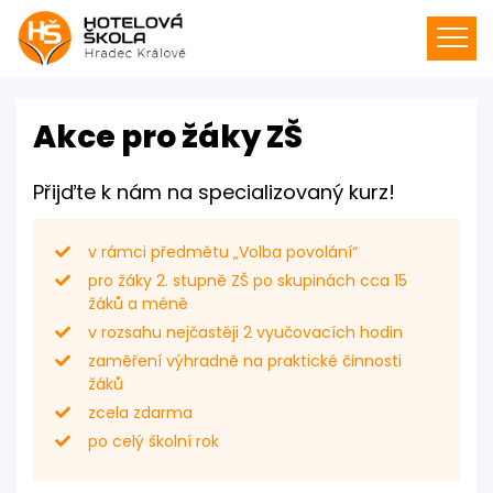
Akce pro žáky ZŠ
Přijďte k nám na specializovaný kurz!
v rámci předmětu „Volba povolání“
pro žáky 2. stupně ZŠ po skupinách cca 15
žáků a méně
v rozsahu nejčastěji 2 vyučovacích hodin
zaměření výhradně na praktické činnosti
žáků
zcela zdarma
po celý školní rok