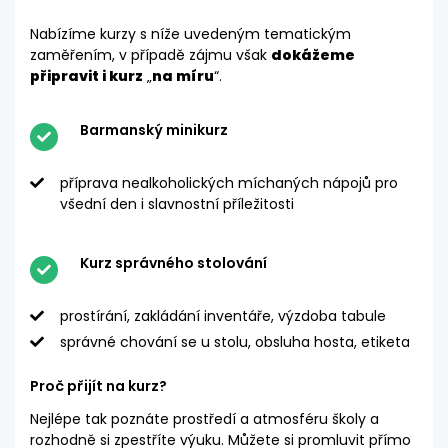
Nabízíme kurzy s níže uvedeným tematickým
zaměřením, v případě zájmu však
dokážeme
připravit i kurz
„
na míru
“.
Barmanský minikurz
příprava nealkoholických míchaných nápojů pro
všední den i slavnostní příležitosti
Kurz správného stolování
prostírání, zakládání inventáře, výzdoba tabule
správné chování se u stolu, obsluha hosta, etiketa
Proč přijít na kurz?
Nejlépe tak poznáte prostředí a atmosféru školy a
rozhodně si zpestříte výuku. Můžete si promluvit přímo