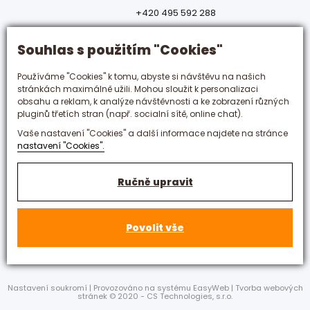
+420 495 592 288
hotelovka@hotelovka.cz
Souhlas s použitím "Cookies"
Československé armády 274/55,
Používáme "Cookies" k tomu, abyste si návštěvu na našich
500 03 Hradec Králové
stránkách maximálně užili. Mohou sloužit k personalizaci
obsahu a reklam, k analýze návštěvnosti a ke zobrazení různých
pluginů třetích stran (např. socialní sítě, online chat).
Vaše nastavení "Cookies" a další informace najdete na stránce
nastavení "Cookies".
Ručně upravit
Povolit vše
Nastavení soukromí
|
Provozováno na systému EasyWeb | Tvorba webových
stránek ©
2020
-
CS Technologies, s.r.o.