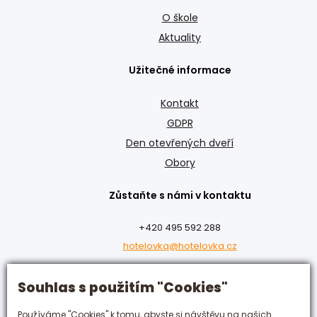
O škole
Aktuality
Užitečné informace
Kontakt
GDPR
Den otevřených dveří
Obory
Zůstaňte s námi v kontaktu
+420 495 592 288
hotelovka@hotelovka.cz
Československé armády 274/55,
Souhlas s použitím "Cookies"
500 03 Hradec Králové
Používáme "Cookies" k tomu, abyste si návštěvu na našich