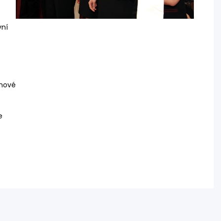
vní
 nové
e