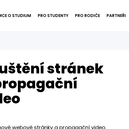
MCE O STUDIUM
PRO STUDENTY
PRO RODIČE
PARTNEŘI
uštění stránek
propagační
deo
ové webové stránky a propagační video.