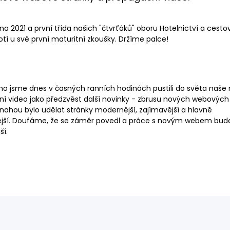
tna 2021 a první třída našich "čtvrťáků" oboru Hotelnictví a cesto
otí u své první maturitní zkoušky. Držíme palce!
o jsme dnes v časných ranních hodinách pustili do světa naše
í video jako předzvěst další novinky - zbrusu nových webových
Snahou bylo udělat stránky modernější, zajímavější a hlavně
ější. Doufáme, že se záměr povedl a práce s novým webem bud
ší.