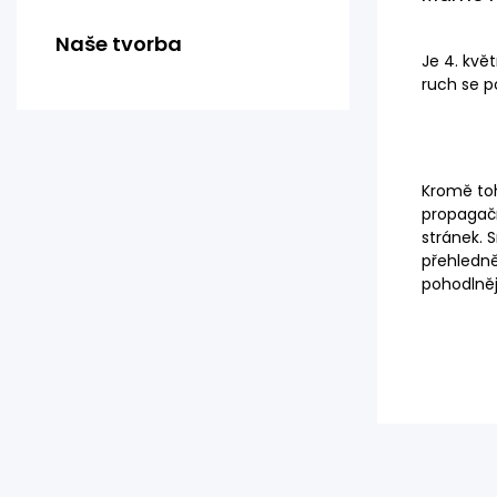
Naše tvorba
Je 4. kvě
ruch se p
Kromě toh
propagačn
stránek. 
přehledn
pohodlněj