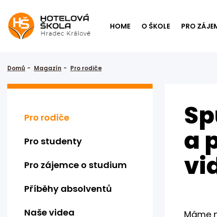
HOME
O ŠKOLE
PRO ZÁJE
Domů
Magazín
Pro rodiče
Sp
Pro rodiče
a 
Pro studenty
vi
Pro zájemce o studium
Příběhy absolventů
Naše videa
Máme n