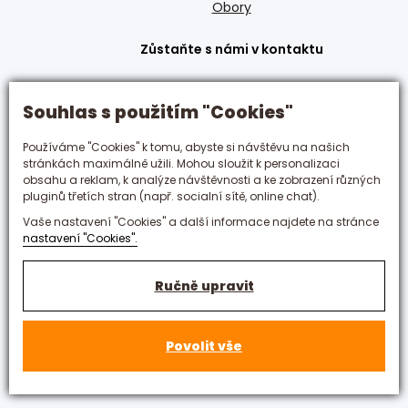
Obory
Zůstaňte s námi v kontaktu
+420 495 592 288
Souhlas s použitím "Cookies"
hotelovka@hotelovka.cz
Používáme "Cookies" k tomu, abyste si návštěvu na našich
Československé armády 274/55,
stránkách maximálně užili. Mohou sloužit k personalizaci
obsahu a reklam, k analýze návštěvnosti a ke zobrazení různých
500 03 Hradec Králové
pluginů třetích stran (např. socialní sítě, online chat).
Vaše nastavení "Cookies" a další informace najdete na stránce
nastavení "Cookies".
Ručně upravit
Povolit vše