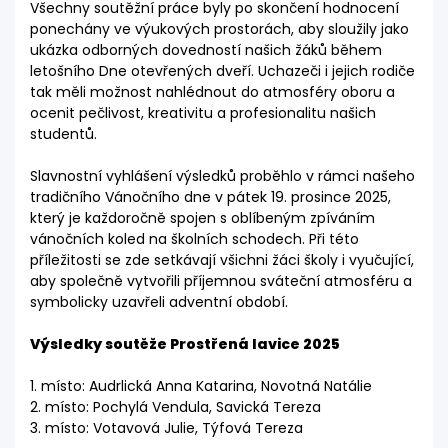
Všechny soutěžní práce byly po skončení hodnocení
ponechány ve výukových prostorách, aby sloužily jako
ukázka odborných dovedností našich žáků během
letošního Dne otevřených dveří. Uchazeči i jejich rodiče
tak měli možnost nahlédnout do atmosféry oboru a
ocenit pečlivost, kreativitu a profesionalitu našich
studentů.
Slavnostní vyhlášení výsledků proběhlo v rámci našeho
tradičního Vánočního dne v pátek 19. prosince 2025,
který je každoročně spojen s oblíbeným zpíváním
vánočních koled na školních schodech. Při této
příležitosti se zde setkávají všichni žáci školy i vyučující,
aby společně vytvořili příjemnou sváteční atmosféru a
symbolicky uzavřeli adventní období.
Výsledky soutěže Prostřená lavice 2025
1. místo: Audrlická Anna Katarina, Novotná Natálie
2. místo: Pochylá Vendula, Savická Tereza
3. místo: Votavová Julie, Týfová Tereza