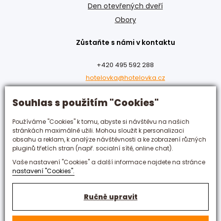
Den otevřených dveří
Obory
Zůstaňte s námi v kontaktu
+420 495 592 288
hotelovka@hotelovka.cz
Souhlas s použitím "Cookies"
Československé armády 274/55,
500 03 Hradec Králové
Používáme "Cookies" k tomu, abyste si návštěvu na našich
stránkách maximálně užili. Mohou sloužit k personalizaci
obsahu a reklam, k analýze návštěvnosti a ke zobrazení různých
pluginů třetích stran (např. socialní sítě, online chat).
Vaše nastavení "Cookies" a další informace najdete na stránce
nastavení "Cookies".
Ručně upravit