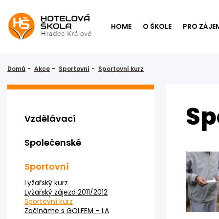
HOME
O ŠKOLE
PRO ZÁJE
Domů
Akce
Sportovní
Sportovní kurz
Sp
Vzdělávací
Společenské
Sportovní
Lyžařský kurz
Lyžařský zájezd 2011/2012
Sportovní kurz
Začínáme s GOLFEM - 1.A