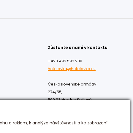
Zůstaňte s námi v kontaktu
+420 495 592 288
hotelovka@hotelovka.cz
Československé armády
274/55,
500 03 Hradec Králové
ahu a reklam, k analýze návštěvnosti a ke zobrazení